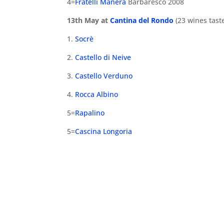
4=
Fratelli Manera
Barbaresco 2008
13th May at
Cantina del Rondo
(23 wines tast
1.
Socrè
2.
Castello di Neive
3.
Castello Verduno
4.
Rocca Albino
5=
Rapalino
5=
Cascina Longoria