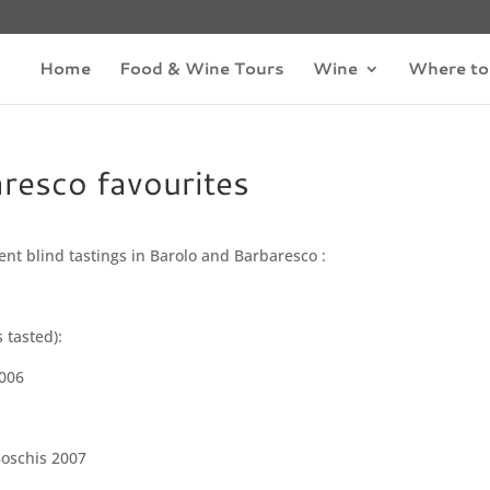
Home
Food & Wine Tours
Wine
Where to
resco favourites
nt blind tastings in Barolo and Barbaresco :
 tasted):
2006
oschis 2007