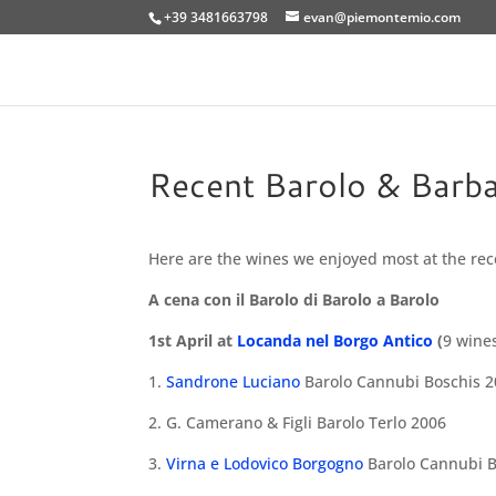
+39 3481663798
evan@piemontemio.com
Recent Barolo & Barba
Here are the wines we enjoyed most at the rece
A cena con il Barolo di Barolo a Barolo
1st April at
Locanda nel Borgo Antico
(
9 wines
1.
Sandrone Luciano
Barolo Cannubi Boschis 
2. G. Camerano & Figli Barolo Terlo 2006
3.
Virna e Lodovico Borgogno
Barolo Cannubi B